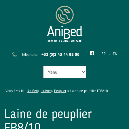
FR
EN
Téléphone
+33 (0)2 43 44 98 06
Vous êtes ici :
AniBed
»
Litières
»
Peuplier
» Laine de peuplier FB8/10
Laine de peuplier
FB8/10